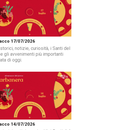
acco 17/07/2026
storici, notizie, curiosità, i Santi del
 e gli avvenimenti più importanti
ata di oggi.
acco 14/07/2026