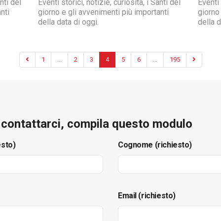
nti del
Eventi storici, notizie, curiosità, i Santi del
Eventi 
nti
giorno e gli avvenimenti più importanti
giorno
della data di oggi.
della d
1
...
2
3
4
5
6
...
195
e contattarci, compila questo modulo
esto)
Cognome (richiesto)
Email (richiesto)