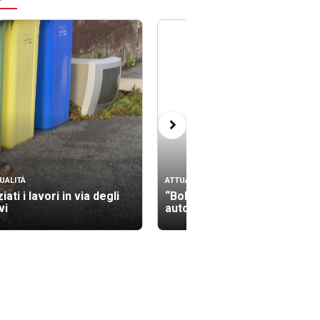
UALITÀ
ATTUALITÀ
ziati i lavori in via degli
“Bollino nero” sulle
vi
autostrade