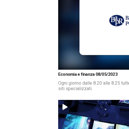
Loaded
:
Unmute
Economia e finanza 08/05/2023
12.15%
Ogni giorno dalle 8.20 alle 8.25 tut
siti specializzati.