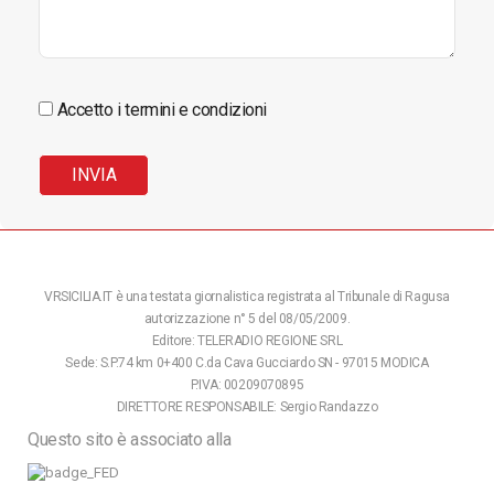
Accetto i termini e condizioni
VRSICILIA.IT è una testata giornalistica registrata al Tribunale di Ragusa
autorizzazione n° 5 del 08/05/2009.
Editore: TELERADIO REGIONE SRL
Sede: S.P.74 km 0+400 C.da Cava Gucciardo SN - 97015 MODICA
P.IVA: 00209070895
DIRETTORE RESPONSABILE: Sergio Randazzo
Questo sito è associato alla