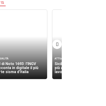
WS
UALITÀ
ATTUALITÀ
l di Noto 1693: l’INGV
Sicilia tra le regioni con il
conta in digitale il più
più alto indice di morti sul
te sisma d’Italia
lavoro