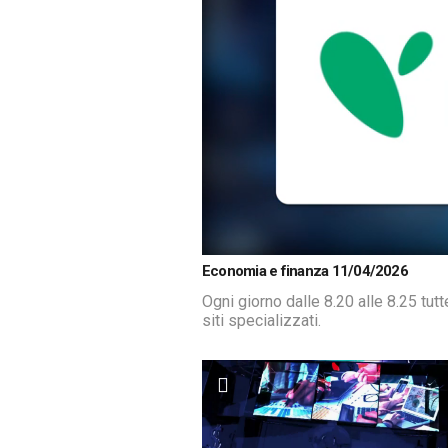
Loaded
:
Unmute
Economia e finanza 11/04/2026
18.91%
Ogni giorno dalle 8.20 alle 8.25 tut
siti specializzati.