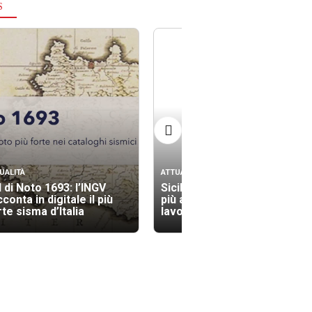
S
UALITÀ
ATTUALITÀ
l di Noto 1693: l’INGV
Sicilia tra le regioni con il
conta in digitale il più
più alto indice di morti sul
te sisma d’Italia
lavoro