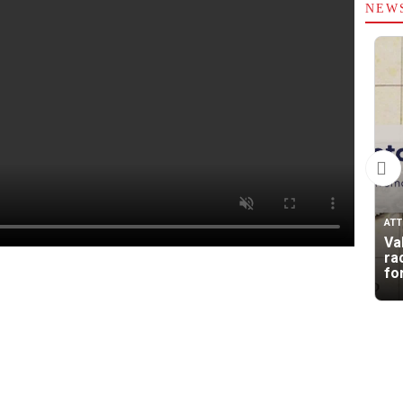
NEW
ATT
Va
rac
for