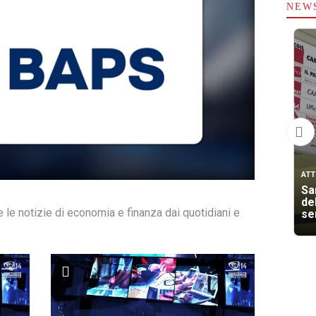
NEW
ATT
San
de
te le notizie di economia e finanza dai quotidiani e
se