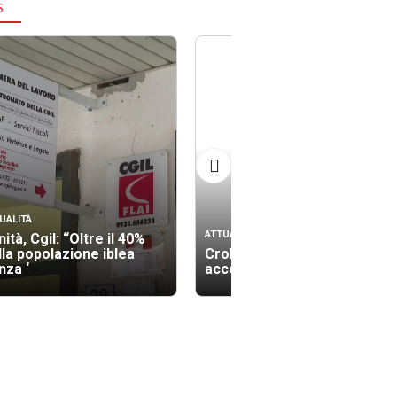
S
UALITÀ
ATTUALITÀ
ità, Cgil: “Oltre il 40%
lla popolazione iblea
Crollo palazzina, gli
nza ‘
accertamenti tecnici