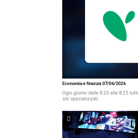
Loaded
:
Unmute
Economia e finanza 07/06/2026
19.09%
Ogni giorno dalle 8.20 alle 8.25 tut
siti specializzati.