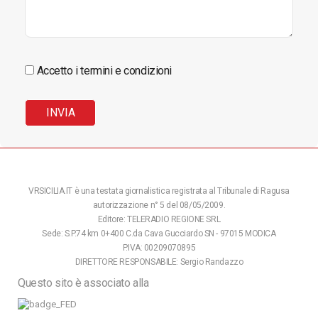
Accetto i termini e condizioni
VRSICILIA.IT è una testata giornalistica registrata al Tribunale di Ragusa
autorizzazione n° 5 del 08/05/2009.
Editore: TELERADIO REGIONE SRL
Sede: S.P.74 km 0+400 C.da Cava Gucciardo SN - 97015 MODICA
P.IVA: 00209070895
DIRETTORE RESPONSABILE: Sergio Randazzo
Questo sito è associato alla