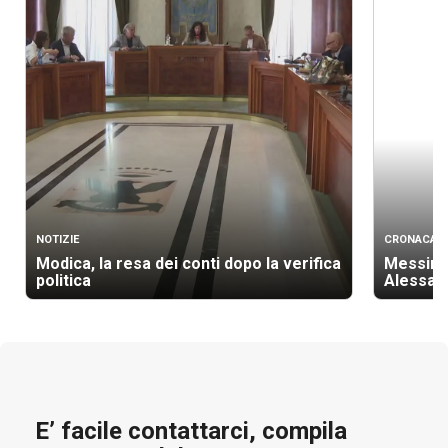
NOTIZIE
CRONACA
Modica, la resa dei conti dopo la verifica
Messina 
politica
Alessan
E’ facile contattarci, compila