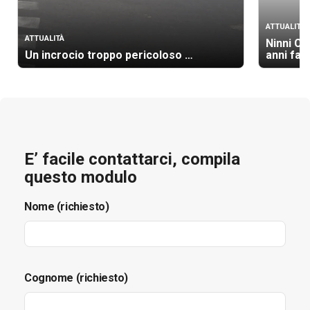
ATTUALITÀ
ATTUALITÀ
Ninni Ca
Un incrocio troppo pericoloso …
anni fa 
E’ facile contattarci, compila
questo modulo
Nome (richiesto)
Cognome (richiesto)