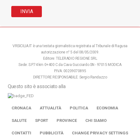
VRSICILIA.IT è una testata giornalistica registrata al Tribunale di Ragusa
autorizzazione n° 5 del 08/05/2009.
Editore: TELERADIO REGIONE SRL
Sede: S.P.74 km 0+400 C.da Cava Gucciardo SN - 97015 MODICA
P.IVA: 00209070895
DIRETTORE RESPONSABILE: Sergio Randazzo
Questo sito è associato alla
CRONACA
ATTUALITÀ
POLITICA
ECONOMIA
SALUTE
SPORT
PROVINCE
CHI SIAMO
CONTATTI
PUBBLICITÀ
CHANGE PRIVACY SETTINGS