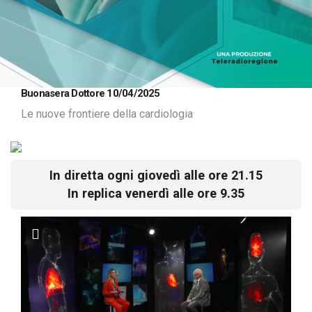
Loaded
:
Unmute
Buonasera Dottore 10/04/2025
1.10%
Le nuove frontiere della cardiologia
In diretta ogni giovedì alle ore 21.15
In replica venerdì alle ore 9.35