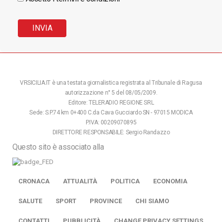
VRSICILIA.IT è una testata giornalistica registrata al Tribunale di Ragusa
autorizzazione n° 5 del 08/05/2009.
Editore: TELERADIO REGIONE SRL
Sede: S.P.74 km 0+400 C.da Cava Gucciardo SN - 97015 MODICA
P.IVA: 00209070895
DIRETTORE RESPONSABILE: Sergio Randazzo
Questo sito è associato alla
CRONACA
ATTUALITÀ
POLITICA
ECONOMIA
SALUTE
SPORT
PROVINCE
CHI SIAMO
CONTATTI
PUBBLICITÀ
CHANGE PRIVACY SETTINGS