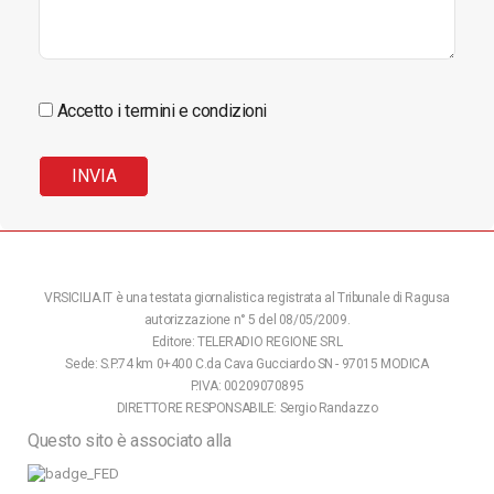
Accetto i termini e condizioni
VRSICILIA.IT è una testata giornalistica registrata al Tribunale di Ragusa
autorizzazione n° 5 del 08/05/2009.
Editore: TELERADIO REGIONE SRL
Sede: S.P.74 km 0+400 C.da Cava Gucciardo SN - 97015 MODICA
P.IVA: 00209070895
DIRETTORE RESPONSABILE: Sergio Randazzo
Questo sito è associato alla