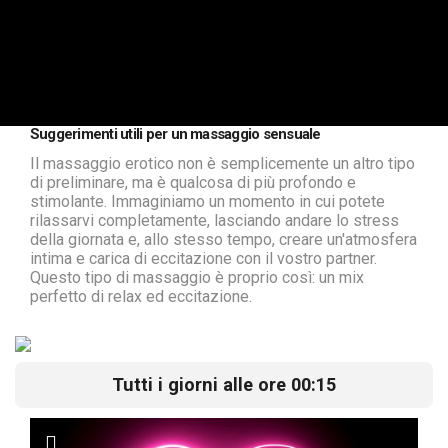
Suggerimenti utili per un massaggio sensuale
Il massaggio erotico non è semplicemente un altro tipo
di preliminare, ma è qualcosa di più profondo e
stimolante. Immaginiamo un momento in cui potete
rilassarvi completamente, lasciando andare lo stress
della giornata e, allo stesso tempo, creare un'atmosfera
intima e carica di eccitazione con il vostro partner.
Questo tipo di massaggio è proprio così: un mix
perfetto di relax ed eccitazione.
Tutti i giorni alle ore 00:15