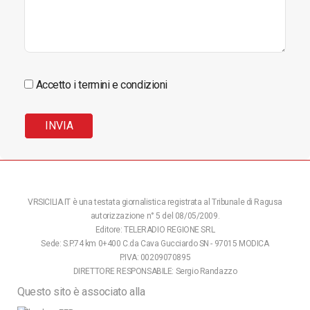
Accetto i termini e condizioni
VRSICILIA.IT è una testata giornalistica registrata al Tribunale di Ragusa
autorizzazione n° 5 del 08/05/2009.
Editore: TELERADIO REGIONE SRL
Sede: S.P.74 km 0+400 C.da Cava Gucciardo SN - 97015 MODICA
P.IVA: 00209070895
DIRETTORE RESPONSABILE: Sergio Randazzo
Questo sito è associato alla