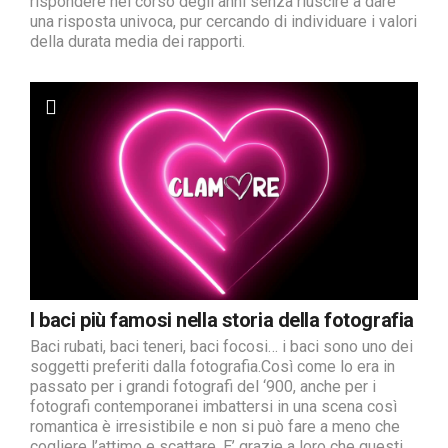
rispondere nel corso degli anni senza riuscire a dare
una risposta univoca, pur cercando di individuare i valori
della durata media dei rapporti.
I baci più famosi nella storia della fotografia
Baci rubati, baci teneri, baci focosi… i baci sono uno dei
soggetti preferiti dalla fotografia.Così come lo era in
passato per i grandi fotografi del ‘900, anche per i
fotografi contemporanei imbattersi in una scena così
romantica è irresistibile e non si può fare a meno che
cogliere l’attimo e scattare. E’ grazie a loro che questi