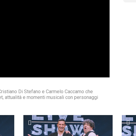
 Cristiano Di Stefano e Carmelo Caccamo che
et, attualità e momenti musicali con personaggi