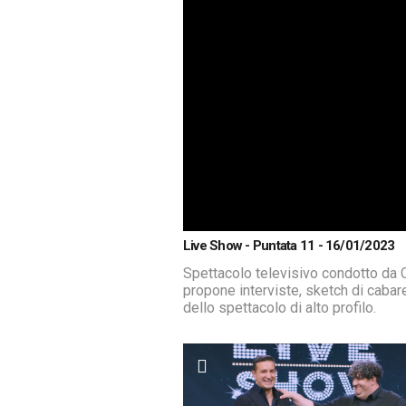
Live Show - Puntata 11 - 16/01/2023
Spettacolo televisivo condotto da
propone interviste, sketch di cabar
dello spettacolo di alto profilo.