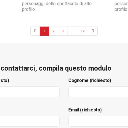
personaggi dello spettacolo di alto
person
profilo.
profilo
1
2
3
...
17
e contattarci, compila questo modulo
esto)
Cognome (richiesto)
Email (richiesto)