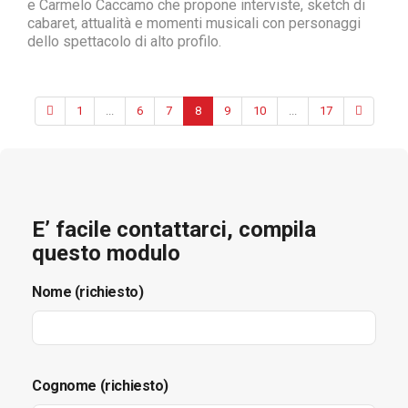
e Carmelo Caccamo che propone interviste, sketch di
cabaret, attualità e momenti musicali con personaggi
dello spettacolo di alto profilo.
1
...
6
7
8
9
10
...
17
E’ facile contattarci, compila
questo modulo
Nome (richiesto)
Cognome (richiesto)