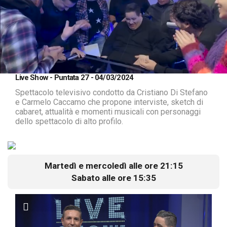
Loaded
:
Unmute
Live Show - Puntata 27 - 04/03/2024
0.63%
Spettacolo televisivo condotto da Cristiano Di Stefano
e Carmelo Caccamo che propone interviste, sketch di
cabaret, attualità e momenti musicali con personaggi
dello spettacolo di alto profilo.
Martedì e mercoledì alle ore 21:15
Sabato alle ore 15:35