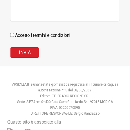
Accetto i termini e condizioni
VRSICILIA.IT è una testata giornalistica registrata al Tribunale di Ragusa
autorizzazione n° 5 del 08/05/2009.
Editore: TELERADIO REGIONE SRL
Sede: S.P.74 km 0+400 C.da Cava Gucciardo SN - 97015 MODICA
P.IVA: 00209070895
DIRETTORE RESPONSABILE: Sergio Randazzo
Questo sito è associato alla