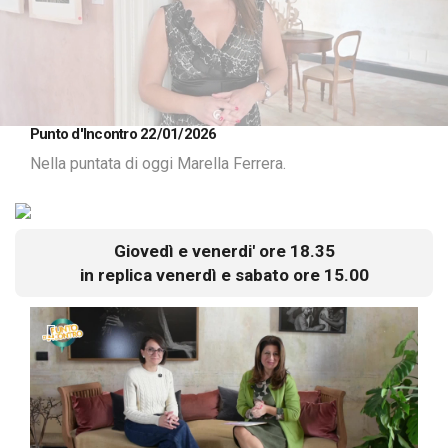
Loaded
:
Unmute
Punto d'Incontro 22/01/2026
2.24%
Nella puntata di oggi Marella Ferrera.
Giovedì e venerdi' ore 18.35
in replica venerdì e sabato ore 15.00