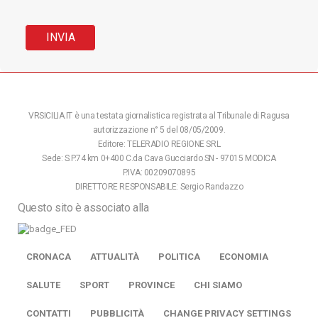
VRSICILIA.IT è una testata giornalistica registrata al Tribunale di Ragusa
autorizzazione n° 5 del 08/05/2009.
Editore: TELERADIO REGIONE SRL
Sede: S.P.74 km 0+400 C.da Cava Gucciardo SN - 97015 MODICA
P.IVA: 00209070895
DIRETTORE RESPONSABILE: Sergio Randazzo
Questo sito è associato alla
CRONACA
ATTUALITÀ
POLITICA
ECONOMIA
SALUTE
SPORT
PROVINCE
CHI SIAMO
CONTATTI
PUBBLICITÀ
CHANGE PRIVACY SETTINGS