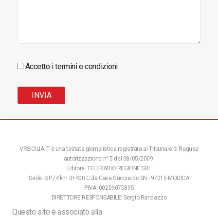
Accetto i termini e condizioni
VRSICILIA.IT è una testata giornalistica registrata al Tribunale di Ragusa
autorizzazione n° 5 del 08/05/2009.
Editore: TELERADIO REGIONE SRL
Sede: S.P.74 km 0+400 C.da Cava Gucciardo SN - 97015 MODICA
P.IVA: 00209070895
DIRETTORE RESPONSABILE: Sergio Randazzo
Questo sito è associato alla