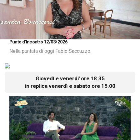
Loaded
:
Unmute
Punto d'Incontro 12/03/2026
2.32%
Nella puntata di oggi Fabio Saccuzzo.
Giovedì e venerdi' ore 18.35
in replica venerdì e sabato ore 15.00