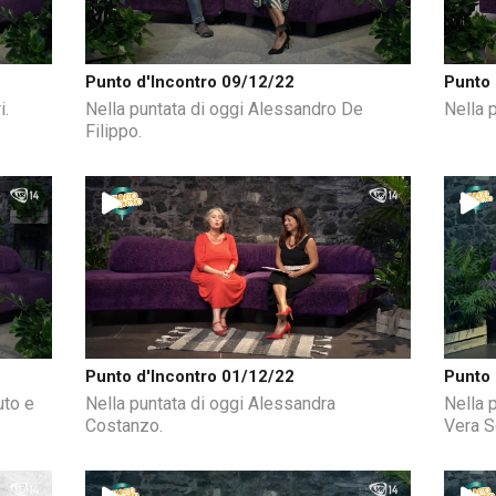
Punto d'Incontro 09/12/22
Punto 
i.
Nella puntata di oggi Alessandro De
Nella 
Filippo.
Punto d'Incontro 01/12/22
Punto 
uto e
Nella puntata di oggi Alessandra
Nella 
Costanzo.
Vera S