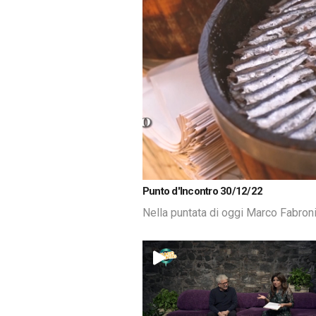
Loaded
:
Unmute
Punto d'Incontro 30/12/22
2.78%
Nella puntata di oggi Marco Fabron