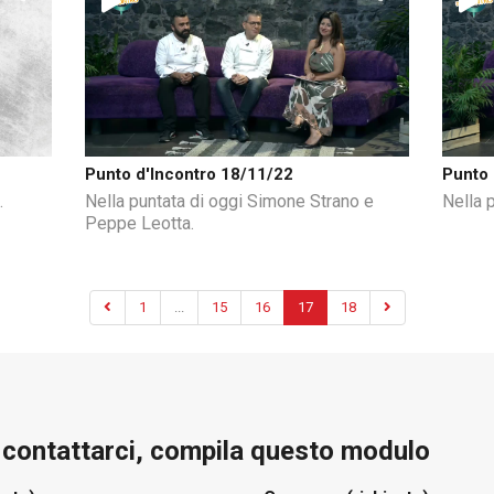
Punto d'Incontro 18/11/22
Punto 
.
Nella puntata di oggi Simone Strano e
Nella 
Peppe Leotta.
1
...
15
16
17
18
e contattarci, compila questo modulo