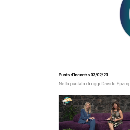
Loaded
:
Unmute
Punto d'Incontro 03/02/23
2.90%
Nella puntata di oggi Davide Spamp