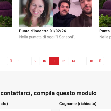
Punto d'Incontro 01/02/24
Punto 
Nella puntata di oggi "I Sansoni".
Nella p
1
...
9
10
11
12
13
...
18
e contattarci, compila questo modulo
esto)
Cognome (richiesto)