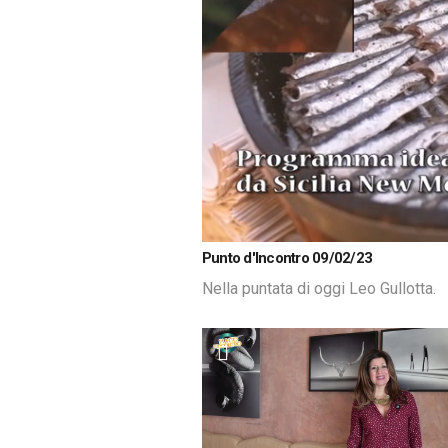
Loaded
:
Unmute
Punto d'Incontro 09/02/23
2.81%
Nella puntata di oggi Leo Gullotta.