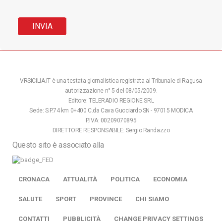
VRSICILIA.IT è una testata giornalistica registrata al Tribunale di Ragusa
autorizzazione n° 5 del 08/05/2009.
Editore: TELERADIO REGIONE SRL
Sede: S.P.74 km 0+400 C.da Cava Gucciardo SN - 97015 MODICA
P.IVA: 00209070895
DIRETTORE RESPONSABILE: Sergio Randazzo
Questo sito è associato alla
CRONACA
ATTUALITÀ
POLITICA
ECONOMIA
SALUTE
SPORT
PROVINCE
CHI SIAMO
CONTATTI
PUBBLICITÀ
CHANGE PRIVACY SETTINGS