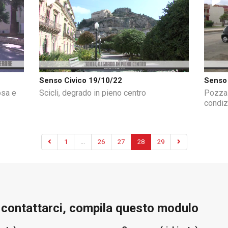
Senso Civico 19/10/22
Senso 
osa e
Scicli, degrado in pieno centro
Pozzal
condiz
1
...
26
27
28
29
e contattarci, compila questo modulo