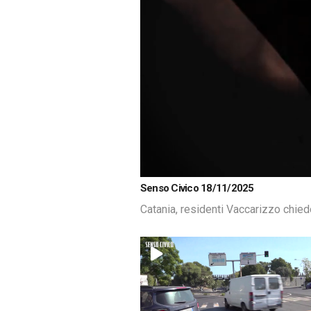
Loaded
:
Unmute
Senso Civico 18/11/2025
4.70%
Catania, residenti Vaccarizzo chie