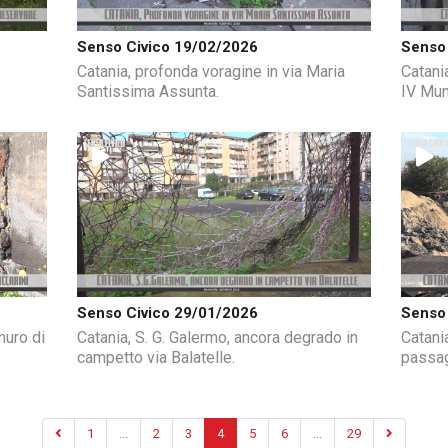
Senso Civico 19/02/2026
Senso 
Catania, profonda voragine in via Maria
Catania
Santissima Assunta.
IV Mun
Senso Civico 29/01/2026
Senso 
muro di
Catania, S. G. Galermo, ancora degrado in
Catania
campetto via Balatelle.
passag
1
...
2
3
4
5
6
...
29