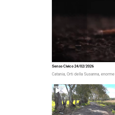
Loaded
:
Unmute
Senso Civico 24/02/2026
4.77%
Catania, Orti della Susanna, enorm