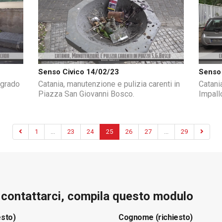
Senso Civico 14/02/23
Senso 
egrado
Catania, manutenzione e pulizia carenti in
Catania
Piazza San Giovanni Bosco.
Impall
1
...
23
24
25
26
27
...
29
e contattarci, compila questo modulo
esto)
Cognome (richiesto)