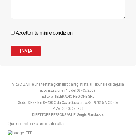
Accetto i termini e condizioni
VRSICILIA.IT è una testata giornalistica registrata al Tribunale di Ragusa
autorizzazione n° 5 del 08/05/2009.
Editore: TELERADIO REGIONE SRL
Sede: S.P.74 km 0+400 C.da Cava Gucciardo SN - 97015 MODICA
P.IVA: 00209070895
DIRETTORE RESPONSABILE: Sergio Randazzo
Questo sito è associato alla