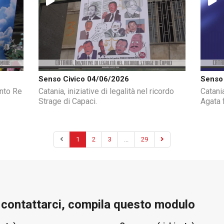
Senso Civico 04/06/2026
Senso 
anto Re
Catania, iniziative di legalità nel ricordo
Catani
Strage di Capaci.
Agata f
1
2
3
...
29
e contattarci, compila questo modulo