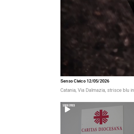
Loaded
:
Unmute
Senso Civico 12/05/2026
4.70%
Catania, Via Dalmazia, strisce blu i