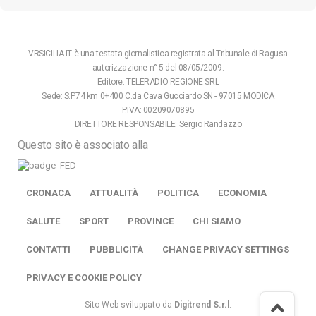
VRSICILIA.IT è una testata giornalistica registrata al Tribunale di Ragusa
autorizzazione n° 5 del 08/05/2009.
Editore: TELERADIO REGIONE SRL
Sede: S.P.74 km 0+400 C.da Cava Gucciardo SN - 97015 MODICA
P.IVA: 00209070895
DIRETTORE RESPONSABILE: Sergio Randazzo
Questo sito è associato alla
CRONACA
ATTUALITÀ
POLITICA
ECONOMIA
SALUTE
SPORT
PROVINCE
CHI SIAMO
CONTATTI
PUBBLICITÀ
CHANGE PRIVACY SETTINGS
PRIVACY E COOKIE POLICY
Sito Web sviluppato da
Digitrend S.r.l
.