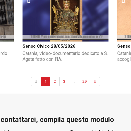
Senso Civico 28/05/2026
Senso 
ordo
Catania, video-documentario dedicato a S.
Catani
Agata fatto con l'IA.
accogl
1
2
3
...
29
e contattarci, compila questo modulo