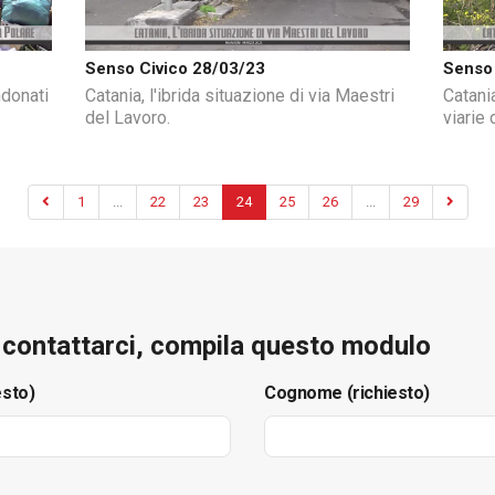
Senso Civico 28/03/23
Senso 
ndonati
Catania, l'ibrida situazione di via Maestri
Catani
del Lavoro.
viarie 
1
...
22
23
24
25
26
...
29
e contattarci, compila questo modulo
esto)
Cognome (richiesto)