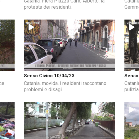
o
Catania, Fiera Piazza Carlo Alberto, la
Catania
protesta dei residenti.
Gemmel
Senso Civico 10/04/23
Senso 
sce
Catania, movida, i residenti raccontano
Catani
problemi e disagi.
pulizia