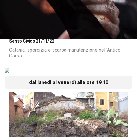
Loaded
:
Unmute
Senso Civico 21/11/22
5.17%
Catania, sporcizia e scarsa manutenzione nell'Antico
Corso
dal lunedì al venerdì alle ore 19.10