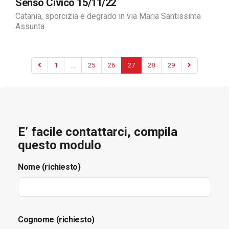
Senso Civico 15/11/22
Catania, sporcizia e degrado in via Maria Santissima
Assunta
1
...
25
26
27
28
29
E’ facile contattarci, compila
questo modulo
Nome (richiesto)
Cognome (richiesto)