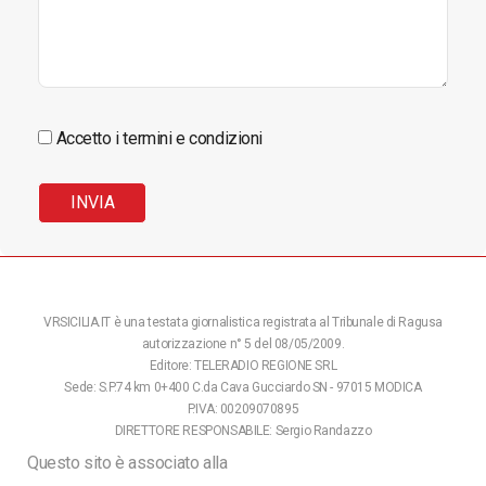
Accetto i termini e condizioni
VRSICILIA.IT è una testata giornalistica registrata al Tribunale di Ragusa
autorizzazione n° 5 del 08/05/2009.
Editore: TELERADIO REGIONE SRL
Sede: S.P.74 km 0+400 C.da Cava Gucciardo SN - 97015 MODICA
P.IVA: 00209070895
DIRETTORE RESPONSABILE: Sergio Randazzo
Questo sito è associato alla