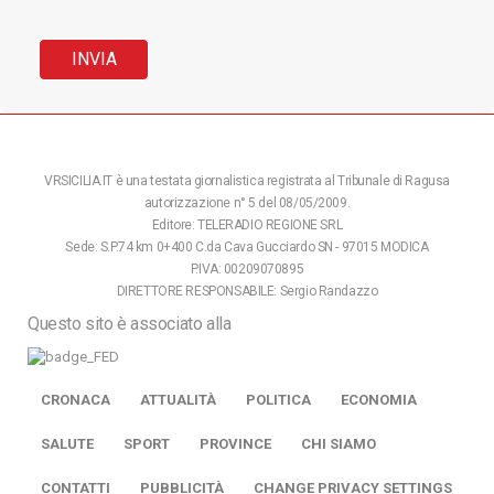
VRSICILIA.IT è una testata giornalistica registrata al Tribunale di Ragusa
autorizzazione n° 5 del 08/05/2009.
Editore: TELERADIO REGIONE SRL
Sede: S.P.74 km 0+400 C.da Cava Gucciardo SN - 97015 MODICA
P.IVA: 00209070895
DIRETTORE RESPONSABILE: Sergio Randazzo
Questo sito è associato alla
CRONACA
ATTUALITÀ
POLITICA
ECONOMIA
SALUTE
SPORT
PROVINCE
CHI SIAMO
CONTATTI
PUBBLICITÀ
CHANGE PRIVACY SETTINGS