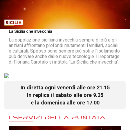
Loaded
:
Unmute
La Sicilia che invecchia
8.20%
La popolazione siciliana invecchia sempre di più e gli
anziani affrontano profondi mutamenti familiari, sociali
e culturali. Spesso sono sempre più soli e l’isolamento
può derivare anche dalle nuove tecnologie. Il reportage
di Floriana Garofalo si intitola “La Sicilia che invecchia”.
In diretta ogni venerdì alle ore 21.15
In replica il sabato alle ore 9.35
e la domenica alle ore 17.00
I SERVIZI DELLA PUNTATA