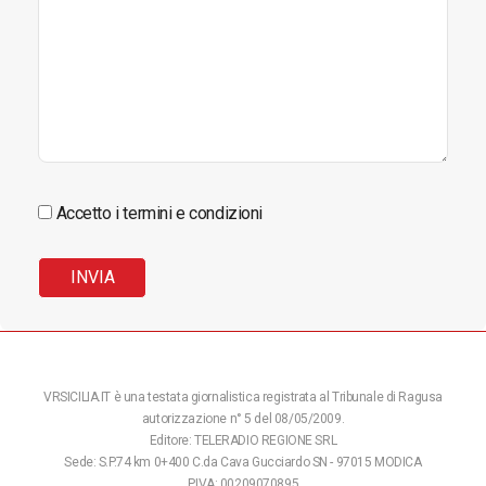
Accetto i termini e condizioni
VRSICILIA.IT è una testata giornalistica registrata al Tribunale di Ragusa
autorizzazione n° 5 del 08/05/2009.
Editore: TELERADIO REGIONE SRL
Sede: S.P.74 km 0+400 C.da Cava Gucciardo SN - 97015 MODICA
P.IVA: 00209070895