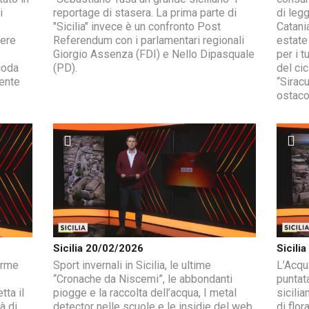
i
reportage di stasera. La prima parte di
di leg
"Sicilia" invece è un confronto Post
Catani
nere
Referendum con i parlamentari regionali
estate 
Giorgio Assenza (FDI) e Nello Dipasquale
per i t
coda
(PD).
del ci
cente
“Sirac
ostacol
Sicilia 20/02/2026
Sicili
norme
Sport invernali in Sicilia, le ultime
L’Acqu
“Cronache da Niscemi”, le abbondanti
puntata
tta il
piogge e la raccolta dell’acqua, I metal
sicilia
à di
detector nelle scuole e le insidie del web
di flor