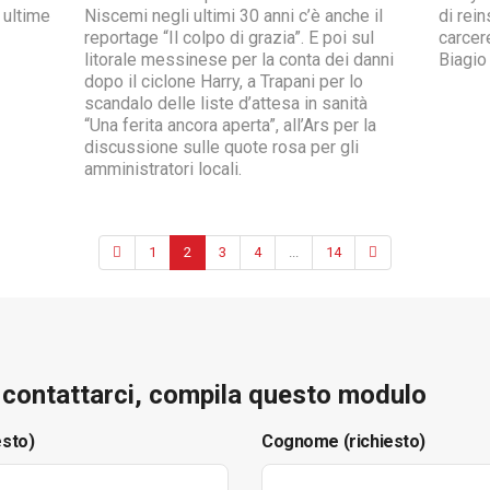
 ultime
Niscemi negli ultimi 30 anni c’è anche il
di rei
reportage “Il colpo di grazia”. E poi sul
carcere
litorale messinese per la conta dei danni
Biagio
dopo il ciclone Harry, a Trapani per lo
scandalo delle liste d’attesa in sanità
“Una ferita ancora aperta”, all’Ars per la
discussione sulle quote rosa per gli
amministratori locali.
1
2
3
4
...
14
e contattarci, compila questo modulo
esto)
Cognome (richiesto)