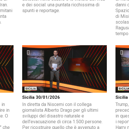
Iran.
e dei social: una puntata ricchissima di
danni 
rmitani
spunti e reportage.
Spazio
anta
di Misi
.
scolast
Ragusa
tempo 
Sicilia 30/01/2026
Sicili
 in
In diretta da Niscemi con il collega
Trump, 
ire in
giornalista Alberto Drago per gli ultimi
preced
e. O
sviluppi del disastro naturale e
in ques
dell’evacuazione di circa 1.500 persone.
i repo
a” che
Per ricostruire quello che è avvenuto a
Harry n