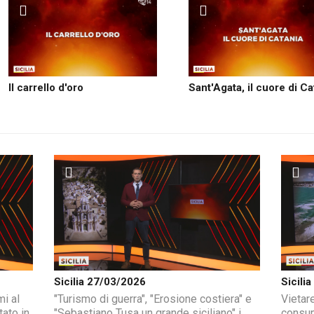
Il carrello d'oro
Sant'Agata, il cuore di Ca
Sicilia 27/03/2026
Sicili
mi al
"Turismo di guerra", "Erosione costiera" e
Vietare
tato in
"Sebastiano Tusa un grande siciliano" i
consum