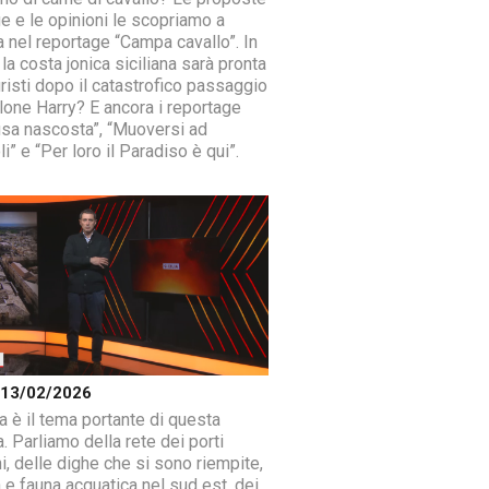
ge e le opinioni le scopriamo a
a nel reportage “Campa cavallo”. In
la costa jonica siciliana sarà pronta
uristi dopo il catastrofico passaggio
clone Harry? E ancora i reportage
usa nascosta”, “Muoversi ad
i” e “Per loro il Paradiso è qui”.
a 13/02/2026
a è il tema portante di questa
. Parliamo della rete dei porti
ni, delle dighe che si sono riempite,
a e fauna acquatica nel sud est, dei