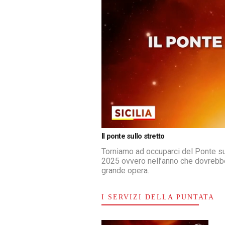
Loaded
:
Unmute
Il ponte sullo stretto
4.88%
Torniamo ad occuparci del Ponte sul
2025 ovvero nell’anno che dovrebbe 
grande opera.
I SERVIZI DELLA PUNTATA