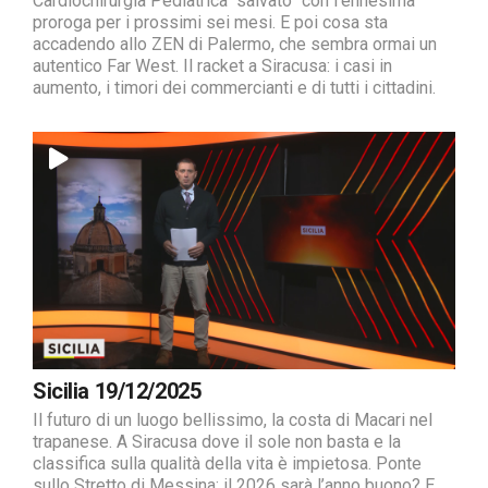
Cardiochirurgia Pediatrica “salvato” con l’ennesima
proroga per i prossimi sei mesi. E poi cosa sta
accadendo allo ZEN di Palermo, che sembra ormai un
autentico Far West. Il racket a Siracusa: i casi in
aumento, i timori dei commercianti e di tutti i cittadini.
Sicilia 19/12/2025
Il futuro di un luogo bellissimo, la costa di Macari nel
trapanese. A Siracusa dove il sole non basta e la
classifica sulla qualità della vita è impietosa. Ponte
sullo Stretto di Messina: il 2026 sarà l’anno buono? E