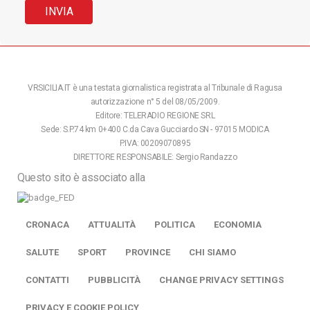
VRSICILIA.IT è una testata giornalistica registrata al Tribunale di Ragusa
autorizzazione n° 5 del 08/05/2009.
Editore: TELERADIO REGIONE SRL
Sede: S.P.74 km 0+400 C.da Cava Gucciardo SN - 97015 MODICA
P.IVA: 00209070895
DIRETTORE RESPONSABILE: Sergio Randazzo
Questo sito è associato alla
CRONACA
ATTUALITÀ
POLITICA
ECONOMIA
SALUTE
SPORT
PROVINCE
CHI SIAMO
CONTATTI
PUBBLICITÀ
CHANGE PRIVACY SETTINGS
PRIVACY E COOKIE POLICY