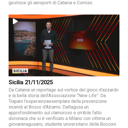
gestisce gli aeroporti di Catania e Comiso.
Sicilia 21/11/2025
Da Catania un reportage sul vortice del gioco d’azzardo
e la bella storia dell’Associazione “New Life”. Da
Trapani l’esperienzaesemplare della prevenzione
incendi al Bosco d’Alcamo. DaRagusa un
approfondimento sul clamoroso e orribile fatto
dicronaca che si è verificato a Milano con vittima un
giovaneragusano, studente universitario della Bocconi.