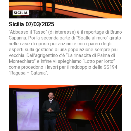
Sicilia 07/03/2025
“Abbasso il Tasso” (di interesse) è il reportage di Bruno
Capanna. Poi la seconda parte di “Spalle al muro” girato
nelle case di riposo per anziani e con i pareri degli
esperti sulla gestione di una popolazione sempre più
vecchia. Dall’agrigentino c’è “La rinascita di Palma di
Montechiaro” e infine vi spieghiamo “Lotto per lotto”
come procedono i lavori per il raddoppio della SS194
“Ragusa – Catania”.