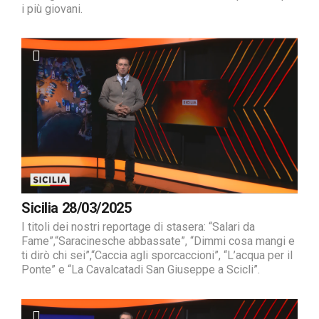
i più giovani.
Sicilia 28/03/2025
I titoli dei nostri reportage di stasera: “Salari da
Fame”,“Saracinesche abbassate”, “Dimmi cosa mangi e
ti dirò chi sei”,“Caccia agli sporcaccioni”, “L’acqua per il
Ponte” e “La Cavalcatadi San Giuseppe a Scicli”.