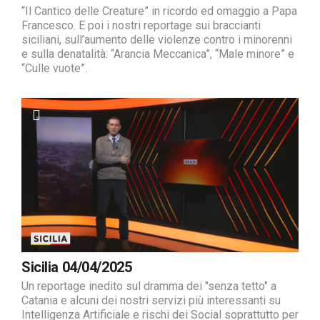
“Il Cantico delle Creature” in ricordo ed omaggio a Papa
Francesco. E poi i nostri reportage sui braccianti
siciliani, sull’aumento delle violenze contro i minorenni
e sulla denatalità: “Arancia Meccanica”, “Male minore” e
“Culle vuote”.
Sicilia 04/04/2025
Un reportage inedito sul dramma dei "senza tetto" a
Catania e alcuni dei nostri servizi più interessanti su
Intelligenza Artificiale e rischi dei Social soprattutto per