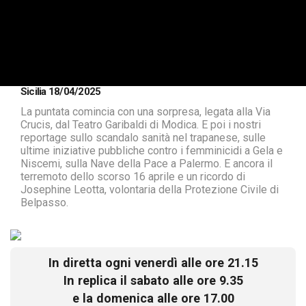
Sicilia 18/04/2025
La puntata comincia con una sorpresa, legata alla Via
Crucis, dal Teatro Garibaldi di Modica. E poi i nostri
reportage sullo scandalo sanità nel trapanese, sulle
ultime iniziative pubbliche contro i femminicidi a Gela e
Niscemi, sulla Nave della Pace a Palermo. E ancora il
terremoto dello scorso 16 aprile e un ricordo di
Josephine Leotta, volontaria della Protezione Civile di
Belpasso.
In diretta ogni venerdì alle ore 21.15
In replica il sabato alle ore 9.35
e la domenica alle ore 17.00