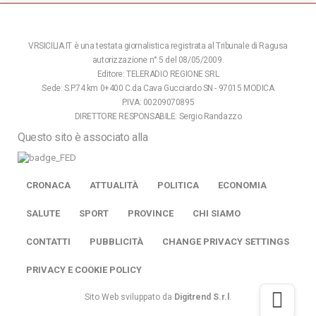
VRSICILIA.IT è una testata giornalistica registrata al Tribunale di Ragusa
autorizzazione n° 5 del 08/05/2009.
Editore: TELERADIO REGIONE SRL
Sede: S.P.74 km 0+400 C.da Cava Gucciardo SN - 97015 MODICA
P.IVA: 00209070895
DIRETTORE RESPONSABILE: Sergio Randazzo
Questo sito è associato alla
CRONACA
ATTUALITÀ
POLITICA
ECONOMIA
SALUTE
SPORT
PROVINCE
CHI SIAMO
CONTATTI
PUBBLICITÀ
CHANGE PRIVACY SETTINGS
PRIVACY E COOKIE POLICY
Sito Web sviluppato da
Digitrend S.r.l
.