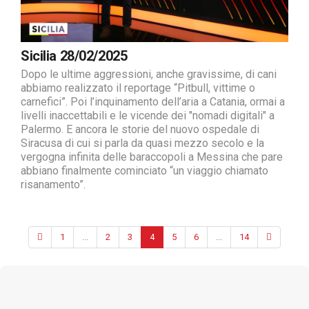
Sicilia 28/02/2025
Dopo le ultime aggressioni, anche gravissime, di cani
abbiamo realizzato il reportage “Pitbull, vittime o
carnefici”. Poi l’inquinamento dell’aria a Catania, ormai a
livelli inaccettabili e le vicende dei "nomadi digitali" a
Palermo. E ancora le storie del nuovo ospedale di
Siracusa di cui si parla da quasi mezzo secolo e la
vergogna infinita delle baraccopoli a Messina che pare
abbiano finalmente cominciato “un viaggio chiamato
risanamento”.
1
...
2
3
4
5
6
...
14