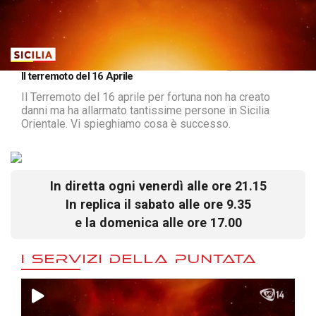
Loaded
:
Unmute
Il terremoto del 16 Aprile
16.47%
Il Terremoto del 16 aprile per fortuna non ha creato
danni ma ha allarmato tantissime persone in Sicilia
Orientale. Vi spieghiamo cosa è successo.
In diretta ogni venerdì alle ore 21.15
In replica il sabato alle ore 9.35
e la domenica alle ore 17.00
I SERVIZI DELLA PUNTATA