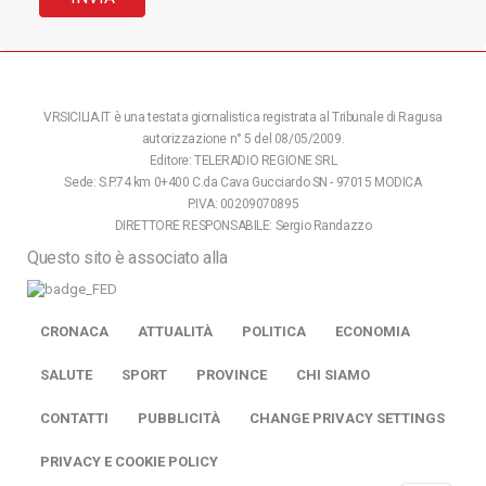
VRSICILIA.IT è una testata giornalistica registrata al Tribunale di Ragusa
autorizzazione n° 5 del 08/05/2009.
Editore: TELERADIO REGIONE SRL
Sede: S.P.74 km 0+400 C.da Cava Gucciardo SN - 97015 MODICA
P.IVA: 00209070895
DIRETTORE RESPONSABILE: Sergio Randazzo
Questo sito è associato alla
CRONACA
ATTUALITÀ
POLITICA
ECONOMIA
SALUTE
SPORT
PROVINCE
CHI SIAMO
CONTATTI
PUBBLICITÀ
CHANGE PRIVACY SETTINGS
PRIVACY E COOKIE POLICY