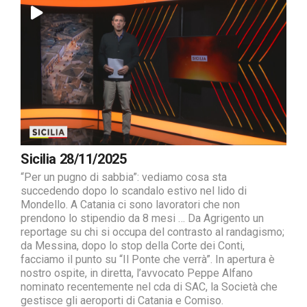
Sicilia 28/11/2025
“Per un pugno di sabbia”: vediamo cosa sta
succedendo dopo lo scandalo estivo nel lido di
Mondello. A Catania ci sono lavoratori che non
prendono lo stipendio da 8 mesi … Da Agrigento un
reportage su chi si occupa del contrasto al randagismo;
da Messina, dopo lo stop della Corte dei Conti,
facciamo il punto su “Il Ponte che verrà”. In apertura è
nostro ospite, in diretta, l’avvocato Peppe Alfano
nominato recentemente nel cda di SAC, la Società che
gestisce gli aeroporti di Catania e Comiso.