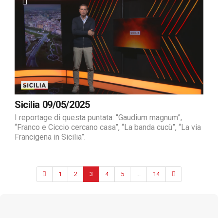
Sicilia 09/05/2025
I reportage di questa puntata: “Gaudium magnum”,
“Franco e Ciccio cercano casa”, “La banda cucù”, “La via
Francigena in Sicilia”.
1
2
3
4
5
...
14