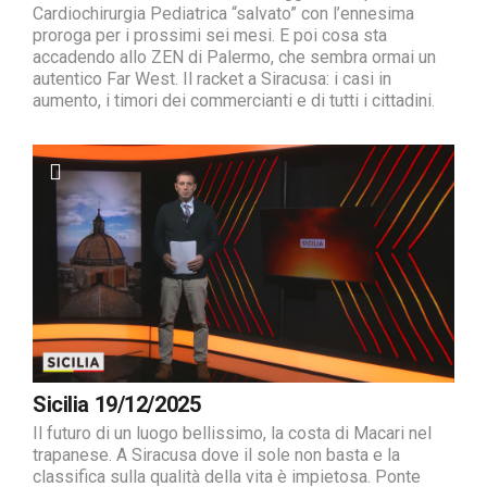
Cardiochirurgia Pediatrica “salvato” con l’ennesima
proroga per i prossimi sei mesi. E poi cosa sta
accadendo allo ZEN di Palermo, che sembra ormai un
autentico Far West. Il racket a Siracusa: i casi in
aumento, i timori dei commercianti e di tutti i cittadini.
Sicilia 19/12/2025
Il futuro di un luogo bellissimo, la costa di Macari nel
trapanese. A Siracusa dove il sole non basta e la
classifica sulla qualità della vita è impietosa. Ponte