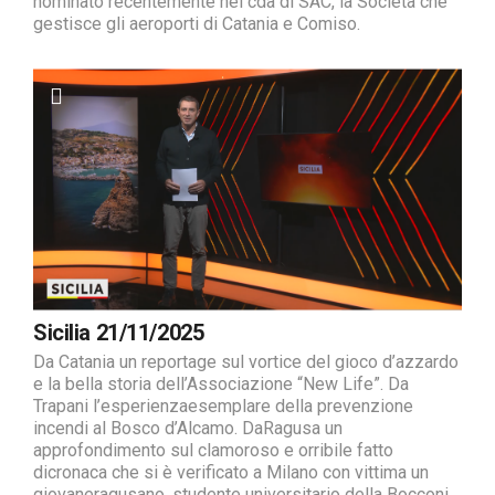
nominato recentemente nel cda di SAC, la Società che
gestisce gli aeroporti di Catania e Comiso.
Sicilia 21/11/2025
Da Catania un reportage sul vortice del gioco d’azzardo
e la bella storia dell’Associazione “New Life”. Da
Trapani l’esperienzaesemplare della prevenzione
incendi al Bosco d’Alcamo. DaRagusa un
approfondimento sul clamoroso e orribile fatto
dicronaca che si è verificato a Milano con vittima un
giovaneragusano, studente universitario della Bocconi.