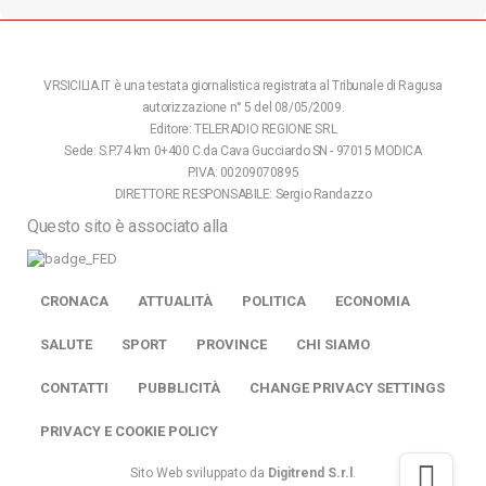
VRSICILIA.IT è una testata giornalistica registrata al Tribunale di Ragusa
autorizzazione n° 5 del 08/05/2009.
Editore: TELERADIO REGIONE SRL
Sede: S.P.74 km 0+400 C.da Cava Gucciardo SN - 97015 MODICA
P.IVA: 00209070895
DIRETTORE RESPONSABILE: Sergio Randazzo
Questo sito è associato alla
CRONACA
ATTUALITÀ
POLITICA
ECONOMIA
SALUTE
SPORT
PROVINCE
CHI SIAMO
CONTATTI
PUBBLICITÀ
CHANGE PRIVACY SETTINGS
PRIVACY E COOKIE POLICY
Sito Web sviluppato da
Digitrend S.r.l
.