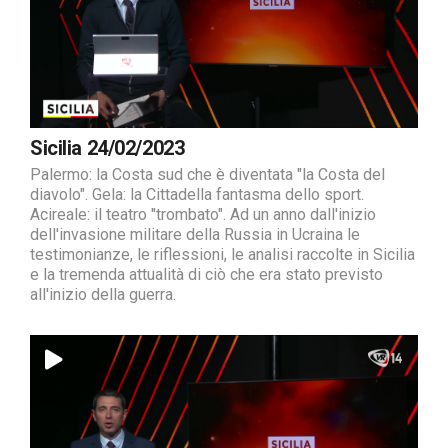
Sicilia 24/02/2023
Palermo: la Costa sud che è diventata "la Costa del
diavolo". Gela: la Cittadella fantasma dello sport.
Acireale: il teatro "trombato". Ad un anno dall'inizio
dell'invasione militare della Russia in Ucraina le
testimonianze, le riflessioni, le analisi raccolte in Sicilia
e la tremenda attualità di ciò che era stato previsto
all'inizio della guerra.