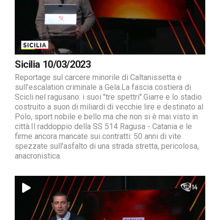
Sicilia 10/03/2023
Reportage sul carcere minorile di Caltanissetta e
sull’escalation criminale a Gela.La fascia costiera di
Scicli nel ragusano: i suoi "tre spettri".Giarre e lo stadio
costruito a suon di miliardi di vecchie lire e destinato al
Polo, sport nobile e bello ma che non si è mai visto in
città.Il raddoppio della SS 514 Ragusa - Catania e le
firme ancora mancate sui contratti: 50 anni di vite
spezzate sull'asfalto di una strada stretta, pericolosa,
anacronistica.