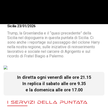
Sicilia 23/01/2026
Trump, la Groenlandia e il “quasi precedente” della
Sicilia nel dopoguerra in questa puntata di Sicilia. Ci
sono anche i reportage sul passaggio del ciclone Harry
nella nostra regione, sulle iniziative di reinserimento
lavorativo e sociale nel carcere di Agrigento e sul
ricordo di Fratel Biagio a Palermo.
In diretta ogni venerdì alle ore 21.15
In replica il sabato alle ore 9.35
e la domenica alle ore 17.00
I SERVIZI DELLA PUNTATA