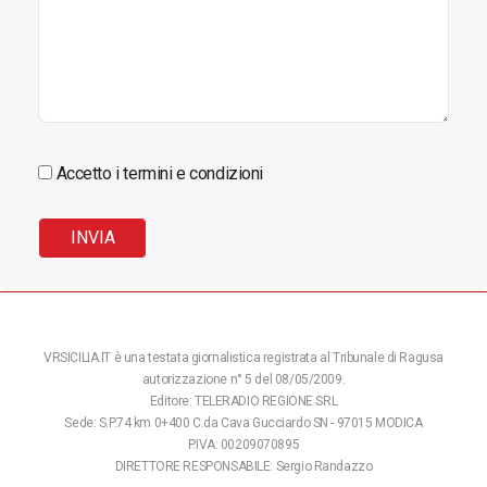
Accetto i termini e condizioni
VRSICILIA.IT è una testata giornalistica registrata al Tribunale di Ragusa
autorizzazione n° 5 del 08/05/2009.
Editore: TELERADIO REGIONE SRL
Sede: S.P.74 km 0+400 C.da Cava Gucciardo SN - 97015 MODICA
P.IVA: 00209070895
DIRETTORE RESPONSABILE: Sergio Randazzo