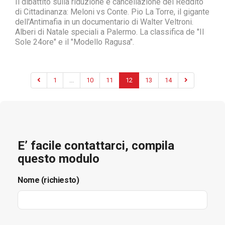
Il dibattito sulla riduzione e cancellazione del Reddito
di Cittadinanza: Meloni vs Conte. Pio La Torre, il gigante
dell'Antimafia in un documentario di Walter Veltroni.
Alberi di Natale speciali a Palermo. La classifica de "Il
Sole 24ore" e il "Modello Ragusa".
1
...
10
11
12
13
14
E’ facile contattarci, compila
questo modulo
Nome (richiesto)