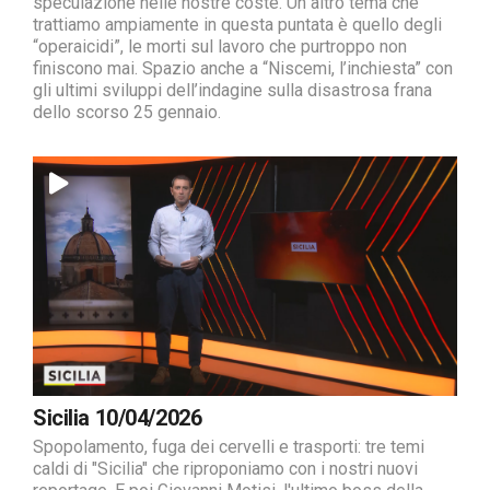
speculazione nelle nostre coste. Un altro tema che
trattiamo ampiamente in questa puntata è quello degli
“operaicidi”, le morti sul lavoro che purtroppo non
finiscono mai. Spazio anche a “Niscemi, l’inchiesta” con
gli ultimi sviluppi dell’indagine sulla disastrosa frana
dello scorso 25 gennaio.
Sicilia 10/04/2026
Spopolamento, fuga dei cervelli e trasporti: tre temi
caldi di "Sicilia" che riproponiamo con i nostri nuovi