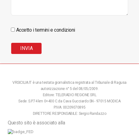
Accetto i termini e condizioni
VRSICILIA.IT è una testata giornalistica registrata al Tribunale di Ragusa
autorizzazione n° 5 del 08/05/2009.
Editore: TELERADIO REGIONE SRL
Sede: S.P.74 km 0+400 C.da Cava Gucciardo SN - 97015 MODICA
P.IVA: 00209070895
DIRETTORE RESPONSABILE: Sergio Randazzo
Questo sito è associato alla