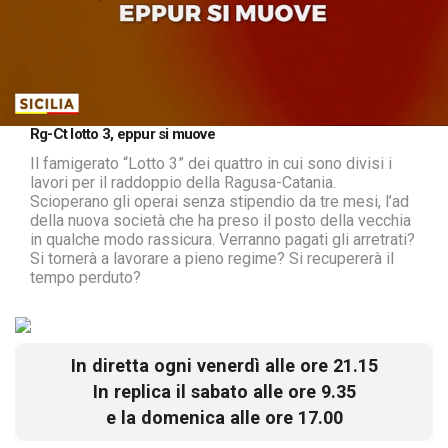
Loaded
:
Unmute
Rg-Ct lotto 3, eppur si muove
20.12%
Il famigerato “Lotto 3” dei quattro in cui sono divisi i
lavori per il raddoppio della Ragusa-Catania.
Scioperano gli operai senza stipendio da tre mesi, l’ad
della nuova società che ha preso il posto della vecchia
in qualche modo rassicura. Verranno pagati gli arretrati?
Si tornerà a lavorare a pieno regime? Si recupererà il
tempo perduto?
In diretta ogni venerdì alle ore 21.15
In replica il sabato alle ore 9.35
e la domenica alle ore 17.00