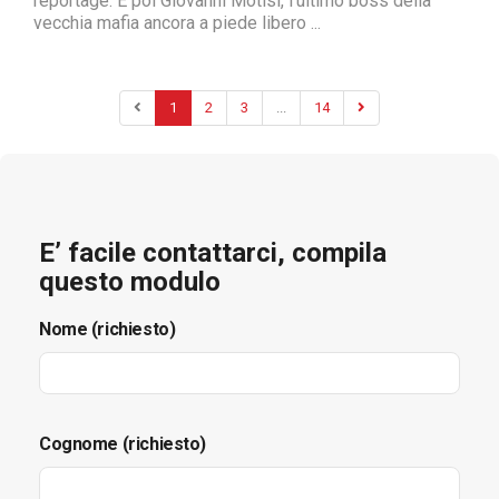
reportage. E poi Giovanni Motisi, l'ultimo boss della
vecchia mafia ancora a piede libero ...
1
2
3
...
14
E’ facile contattarci, compila
questo modulo
Nome (richiesto)
Cognome (richiesto)