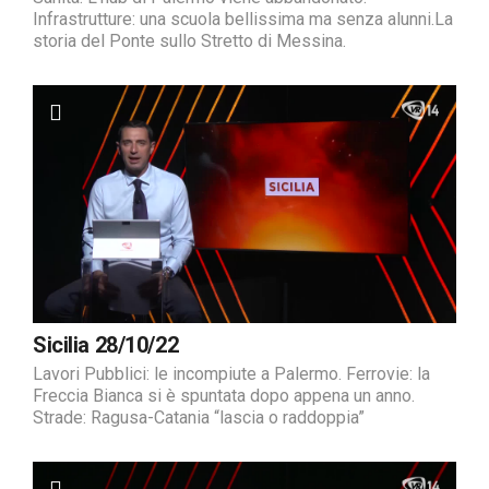
Infrastrutture: una scuola bellissima ma senza alunni.La
storia del Ponte sullo Stretto di Messina.
Sicilia 28/10/22
Lavori Pubblici: le incompiute a Palermo. Ferrovie: la
Freccia Bianca si è spuntata dopo appena un anno.
Strade: Ragusa-Catania “lascia o raddoppia”