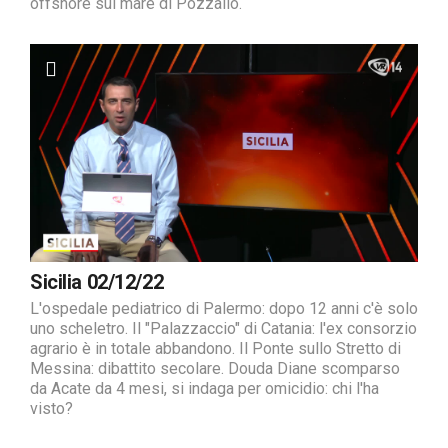
offshore sul mare di Pozzallo.
Sicilia 02/12/22
L'ospedale pediatrico di Palermo: dopo 12 anni c'è solo
uno scheletro. Il "Palazzaccio" di Catania: l'ex consorzio
agrario è in totale abbandono. Il Ponte sullo Stretto di
Messina: dibattito secolare. Douda Diane scomparso
da Acate da 4 mesi, si indaga per omicidio: chi l'ha
visto?