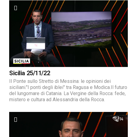
Sicilia 25/11/22
Il Ponte sullo Stretto di Messina: le opinioni dei
siciliani."I ponti degli iblei" tra Ragusa e Modica.Il futuro
del lungomare di Catania. La Vergine della Rocca: fede,
mistero e cultura ad Alessandria della Rocca.