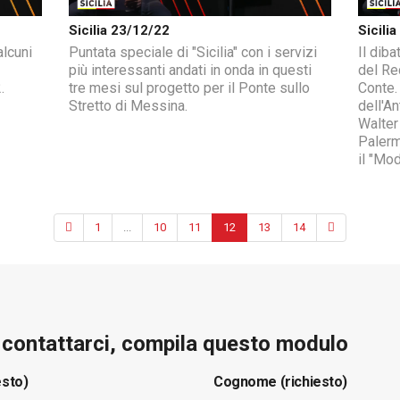
Sicilia 23/12/22
Sicili
alcuni
Puntata speciale di "Sicilia" con i servizi
Il diba
più interessanti andati in onda in questi
del Re
.
tre mesi sul progetto per il Ponte sullo
Conte. 
Stretto di Messina.
dell'A
Walter 
Palerm
il "Mo
1
...
10
11
12
13
14
e contattarci, compila questo modulo
esto)
Cognome (richiesto)