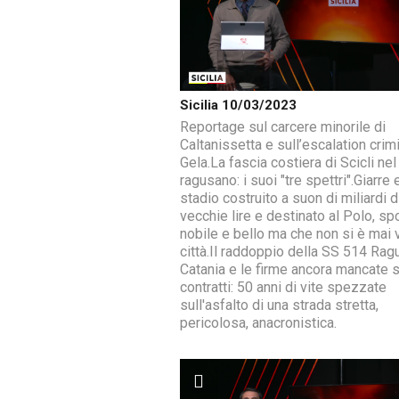
Sicilia 10/03/2023
Reportage sul carcere minorile di
Caltanissetta e sull’escalation crim
Gela.La fascia costiera di Scicli nel
ragusano: i suoi "tre spettri".Giarre 
stadio costruito a suon di miliardi d
vecchie lire e destinato al Polo, sp
nobile e bello ma che non si è mai v
città.Il raddoppio della SS 514 Rag
Catania e le firme ancora mancate s
contratti: 50 anni di vite spezzate
sull'asfalto di una strada stretta,
pericolosa, anacronistica.