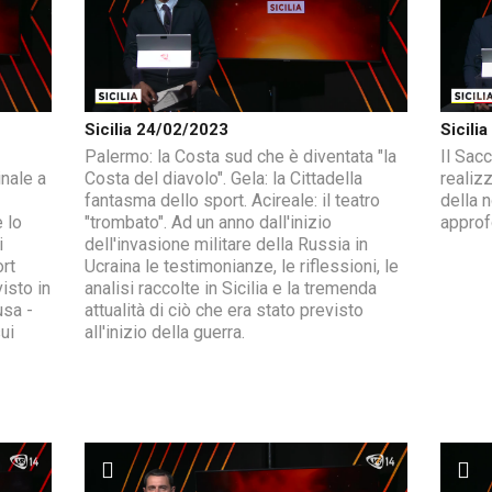
Sicilia 24/02/2023
Sicili
Palermo: la Costa sud che è diventata "la
Il Sacc
inale a
Costa del diavolo". Gela: la Cittadella
realizz
fantasma dello sport. Acireale: il teatro
della 
e lo
"trombato". Ad un anno dall'inizio
approf
i
dell'invasione militare della Russia in
ort
Ucraina le testimonianze, le riflessioni, le
isto in
analisi raccolte in Sicilia e la tremenda
usa -
attualità di ciò che era stato previsto
ui
all'inizio della guerra.