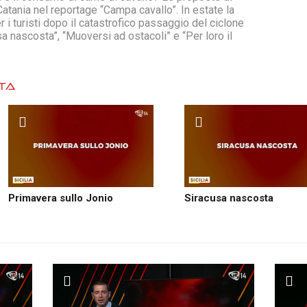
Catania nel reportage “Campa cavallo”. In estate la
r i turisti dopo il catastrofico passaggio del ciclone
a nascosta”, “Muoversi ad ostacoli” e “Per loro il
ATA
Primavera sullo Jonio
Siracusa nascosta