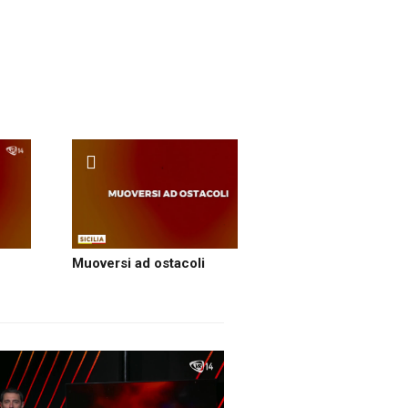
Muoversi ad ostacoli
Per loro il para