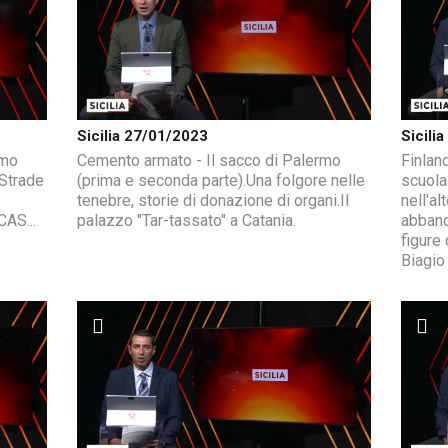
Sicilia 27/01/2023
Sicili
rmo
Cemento armato - Il sacco di Palermo
Finland
.Strade
(prima e seconda parte).Una folgore nelle
scuola
tenebre, storie di donazione di organi.Il
nell'al
CAS...
palazzo "Tar-tassato" a Catania.
abband
figure
Biagio