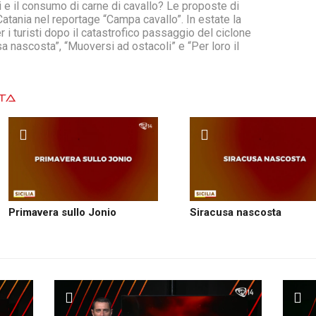
i e il consumo di carne di cavallo? Le proposte di
Catania nel reportage “Campa cavallo”. In estate la
r i turisti dopo il catastrofico passaggio del ciclone
a nascosta”, “Muoversi ad ostacoli” e “Per loro il
ATA
Primavera sullo Jonio
Siracusa nascosta