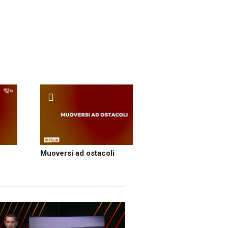
Muoversi ad ostacoli
Per loro il para