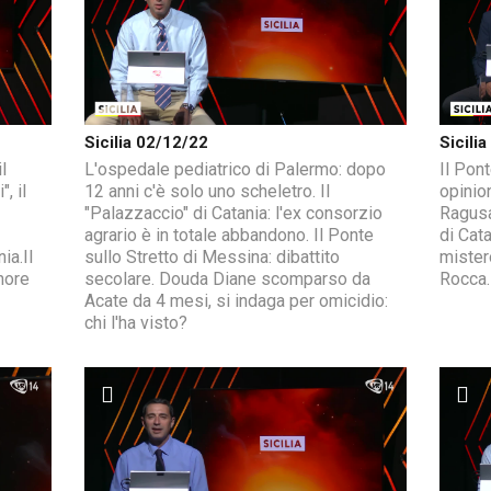
Sicilia 02/12/22
Sicili
l
L'ospedale pediatrico di Palermo: dopo
Il Pont
, il
12 anni c'è solo uno scheletro. Il
opinion
"Palazzaccio" di Catania: l'ex consorzio
Ragusa
agrario è in totale abbandono. Il Ponte
di Cat
ia.Il
sullo Stretto di Messina: dibattito
mister
hore
secolare. Douda Diane scomparso da
Rocca.
Acate da 4 mesi, si indaga per omicidio:
chi l'ha visto?