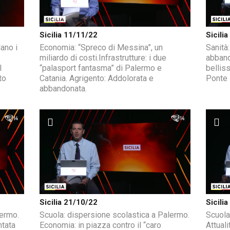
Sicilia 11/11/22
Sicili
ano i
Economia: “Spreco di Messina”, un
Sanità
miliardo di costi.Infrastrutture: i due
abband
l
“palasport fantasma” di Palermo e
bellis
to
Catania. Agrigento: Addolorata e
Ponte 
abbandonata.
Sicilia 21/10/22
Sicili
lermo.
Scuola: dispersione scolastica a Palermo.
Scuola
ntata
Economia: in piazza contro il “caro
Attuali