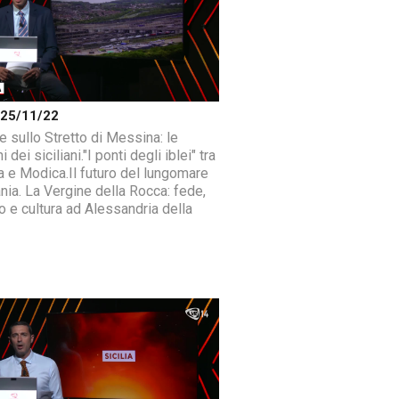
a 25/11/22
e sullo Stretto di Messina: le
i dei siciliani."I ponti degli iblei" tra
 e Modica.Il futuro del lungomare
ania. La Vergine della Rocca: fede,
o e cultura ad Alessandria della