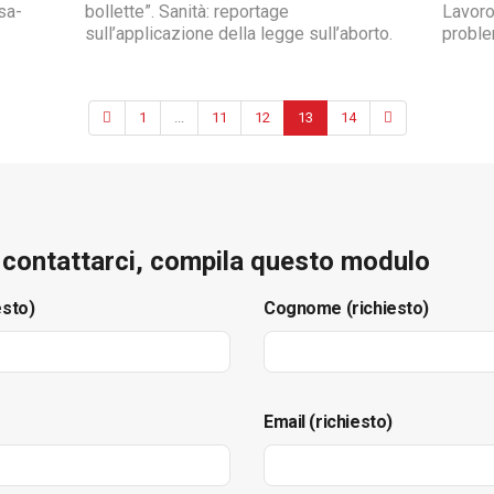
sa-
bollette”. Sanità: reportage
Lavoro 
sull’applicazione della legge sull’aborto.
proble
1
...
11
12
13
14
e contattarci, compila questo modulo
esto)
Cognome (richiesto)
Email (richiesto)