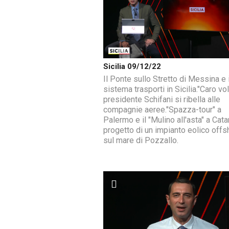
Sicilia 09/12/22
Il Ponte sullo Stretto di Messina e i
sistema trasporti in Sicilia."Caro voli"
presidente Schifani si ribella alle
compagnie aeree."Spazza-tour" a
Palermo e il "Mulino all'asta" a Catan
progetto di un impianto eolico offs
sul mare di Pozzallo.