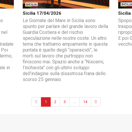
Sicilia 17/04/2026
Sicili
co
Le Giornate del Mare in Sicilia sono
Spopol
spunto per parlare del grande lavoro della
traspor
 nel
Guardia Costiera e del rischio
riprop
speculazione nelle nostre coste. Un altro
E poi G
tradale
tema che trattiamo ampiamente in questa
vecchia
 Poi
puntata è quello degli “operaicidi”, le
alermo,
morti sul lavoro che purtroppo non
finiscono mai. Spazio anche a “Niscemi,
ale in
l’inchiesta” con gli ultimi sviluppi
dell’indagine sulla disastrosa frana dello
scorso 25 gennaio.
1
2
3
...
14