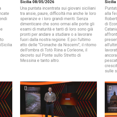
Sicilia 08/05/2026
Sicili
a
Una puntata incentrata sui giovani siciliani
Puntat
ncate
tra ansie, paure, difficoltà ma anche le loro
alla fe
endi
speranze e i loro grandi meriti. Senza
Robert
dimenticare che sono ormai alle porte gli
di Eco
 e
esami di maturità e tanti di loro sono già
Catani
pronti per andare a studiare o a lavorare
affron
to
fuori dalla nostra regione. E poi l'ultimo
present
Sicilia
atto delle "Cronache da Niscemi", il ritorno
all’ul
dell'ombra di Totò Riina a Corleone, il
lavorat
decreto sul Ponte sullo Stretto di
ancora
Messina e tanto altro.
pescat
cresci
sulle s