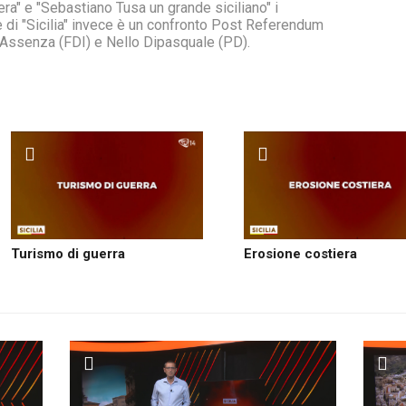
era" e "Sebastiano Tusa un grande siciliano" i
e di "Sicilia" invece è un confronto Post Referendum
o Assenza (FDI) e Nello Dipasquale (PD).
Turismo di guerra
Erosione costiera