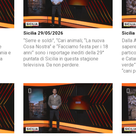
Sicilia 29/05/2026
Sicili
“Serre e soldi”, “Cari animali; “La nuova
Dalla A
e
Cosa Nostra” e “Facciamo festa per i 18
sapere
ania e
anni” sono i reportage inediti della 29°
partic
ma
puntata di Sicilia in questa stagione
e Catan
televisiva. Da non perdere.
verde”
“cani p