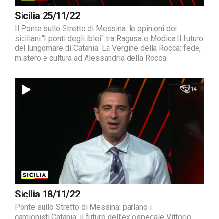
Sicilia 25/11/22
Il Ponte sullo Stretto di Messina: le opinioni dei
siciliani."I ponti degli iblei" tra Ragusa e Modica.Il futuro
del lungomare di Catania. La Vergine della Rocca: fede,
mistero e cultura ad Alessandria della Rocca.
Sicilia 18/11/22
Ponte sullo Stretto di Messina: parlano i
camionisti.Catania: il futuro dell’ex ospedale Vittorio