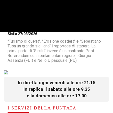
Sicilia 27/03/2026
"Turismo di guerra", "Erosione costiera" e "Sebastiano
Tusa un grande siciliano" i reportage di stasera. La
prima parte di "Sicilia" invece è un confronto Post
Referendum con i parlamentari regionali Giorgio
Assenza (FDI) e Nello Dipasquale (PD).
In diretta ogni venerdì alle ore 21.15
In replica il sabato alle ore 9.35
e la domenica alle ore 17.00
I SERVIZI DELLA PUNTATA