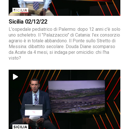
Sicilia 02/12/22
L'ospedale pediatrico di Palermo: dopo 12 anni c'è solo
uno scheletro. Il "Palazzaccio" di Catania: l'ex consorzio
agrario è in totale abbandono. Il Ponte sullo Stretto di
Messina: dibattito secolare. Douda Diane scomparso
da Acate da 4 mesi, si indaga per omicidio: chi l'ha
visto?