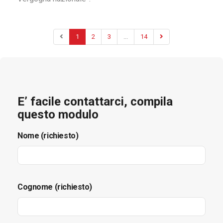
1
2
3
...
14
E’ facile contattarci, compila
questo modulo
Nome (richiesto)
Cognome (richiesto)