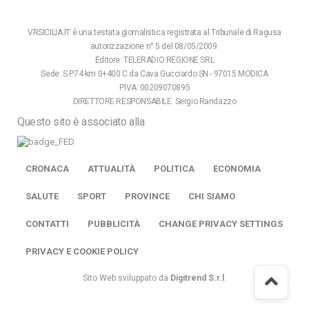
VRSICILIA.IT è una testata giornalistica registrata al Tribunale di Ragusa
autorizzazione n° 5 del 08/05/2009.
Editore: TELERADIO REGIONE SRL
Sede: S.P.74 km 0+400 C.da Cava Gucciardo SN - 97015 MODICA
P.IVA: 00209070895
DIRETTORE RESPONSABILE: Sergio Randazzo
Questo sito è associato alla
CRONACA
ATTUALITÀ
POLITICA
ECONOMIA
SALUTE
SPORT
PROVINCE
CHI SIAMO
CONTATTI
PUBBLICITÀ
CHANGE PRIVACY SETTINGS
PRIVACY E COOKIE POLICY
Sito Web sviluppato da
Digitrend S.r.l
.