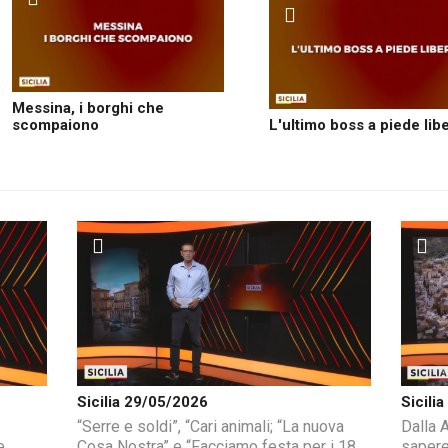
Messina, i borghi che
scompaiono
L'ultimo boss a piede lib
Sicilia 29/05/2026
Sicili
“Serre e soldi”, “Cari animali; “La nuova
Dalla A
e
Cosa Nostra” e “Facciamo festa per i 18
sapere