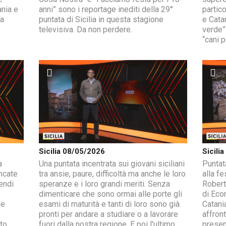
ania e
anni” sono i reportage inediti della 29°
partic
ma
puntata di Sicilia in questa stagione
e Catan
televisiva. Da non perdere.
verde”
“cani p
Sicilia 08/05/2026
Sicili
a
Una puntata incentrata sui giovani siciliani
Puntat
ncate
tra ansie, paure, difficoltà ma anche le loro
alla fe
endi
speranze e i loro grandi meriti. Senza
Robert
dimenticare che sono ormai alle porte gli
di Eco
 e
esami di maturità e tanti di loro sono già
Catani
pronti per andare a studiare o a lavorare
affron
to
fuori dalla nostra regione. E poi l'ultimo
present