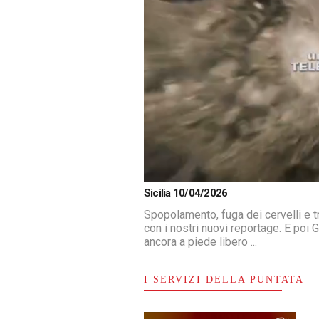
Loaded
:
Unmute
Sicilia 10/04/2026
1.37%
Spopolamento, fuga dei cervelli e tr
con i nostri nuovi reportage. E poi 
ancora a piede libero ...
I SERVIZI DELLA PUNTATA