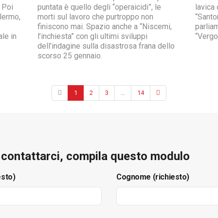
 Poi
puntata è quello degli “operaicidi”, le
lavica 
alermo,
morti sul lavoro che purtroppo non
“Santo
finiscono mai. Spazio anche a “Niscemi,
parlia
ale in
l’inchiesta” con gli ultimi sviluppi
“Vergo
dell’indagine sulla disastrosa frana dello
scorso 25 gennaio.
1
2
3
...
14
e contattarci, compila questo modulo
esto)
Cognome (richiesto)