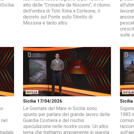
Sicilia
atto delle "Cronache da Niscemi", il ritorno
all’ul
dell'ombra di Totò Riina a Corleone, il
lavorat
decreto sul Ponte sullo Stretto di
ancora
Messina e tanto altro.
pescat
cresci
sulle s
Sicilia 17/04/2026
Sicili
co
Le Giornate del Mare in Sicilia sono
Sigonel
spunto per parlare del grande lavoro della
1985 ma
 nel
Guardia Costiera e del rischio
comune
speculazione nelle nostre coste. Un altro
raccont
tradale
tema che trattiamo ampiamente in questa
sull’ae