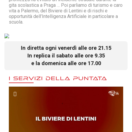
gita scolastica a Praga … Poi parliamo di turismo e caro
vita a Palermo, del Biviere di Lentini e di rischi e
opportunità dell’Intelligenza Artificiale in particolare a
scuola.
In diretta ogni venerdì alle ore 21.15
In replica il sabato alle ore 9.35
e la domenica alle ore 17.00
I SERVIZI DELLA PUNTATA