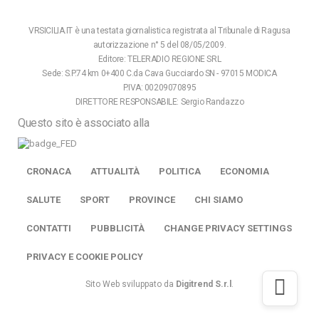
VRSICILIA.IT è una testata giornalistica registrata al Tribunale di Ragusa
autorizzazione n° 5 del 08/05/2009.
Editore: TELERADIO REGIONE SRL
Sede: S.P.74 km 0+400 C.da Cava Gucciardo SN - 97015 MODICA
P.IVA: 00209070895
DIRETTORE RESPONSABILE: Sergio Randazzo
Questo sito è associato alla
CRONACA
ATTUALITÀ
POLITICA
ECONOMIA
SALUTE
SPORT
PROVINCE
CHI SIAMO
CONTATTI
PUBBLICITÀ
CHANGE PRIVACY SETTINGS
PRIVACY E COOKIE POLICY
Sito Web sviluppato da
Digitrend S.r.l
.